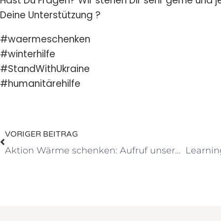
Hast Du Fragen? Wir stehen Dir sehr gerne und j
Deine Unterstützung ?
#waermeschenken
#winterhilfe
#StandWithUkraine
#humanitärehilfe
VORIGER BEITRAG
Aktion Wärme schenken: Aufruf unserer Schirmfrau, Iryna Shum