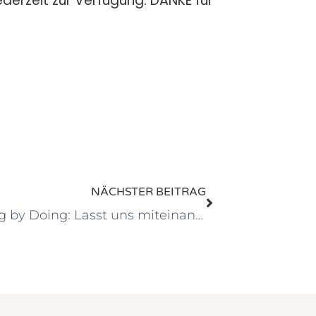
ederzeit zur Verfügung. DANKE für
NÄCHSTER BEITRAG
Learning by Doing: Lasst uns miteinander sprechen!