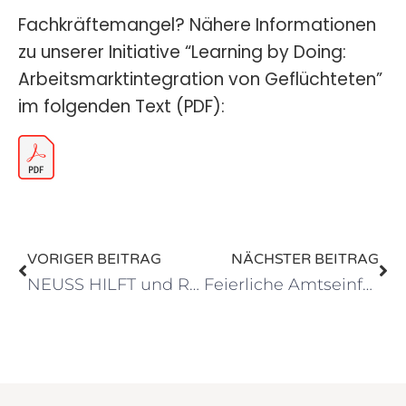
Fachkräftemangel? Nähere Informationen
zu unserer Initiative “Learning by Doing:
Arbeitsmarktintegration von Geflüchteten”
im folgenden Text (PDF):
VORIGER BEITRAG
NÄCHSTER BEITRAG
NEUSS HILFT und Rotary Club Neuss senden behindertengerechten Bus an ukrainische Reha-Klinik
Feierliche Amtseinführung von Richard Krings als Regionalvorstand des Johanniter-Unfall-Hilfe Regionalverbands Niederrhein