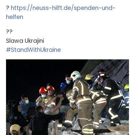
?
https://neuss-hilft.de/spenden-und-
helfen
??
Slawa Ukrajini
#StandWithUkraine